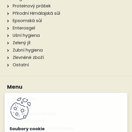
Proteinový prášek
Přírodní Himálajská sůl
Epsomská sůl
Enterosgel
Ušní hygiena
Zelený jíl
Zubní hygiena
Zlevněné zboží
Ostatní
Menu
Informace
O nás
Obchodní podmínky
Jak nakupovat
Ceny dopravy, osobní odběr