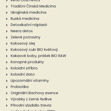
Reha Cosmetics
Tradiční Čínská Medicína
Ukrajinská medicína
Ruská medicína
Detoxikační náplasti
Neera detox
Zelené potraviny
Kokosový olej
Kokosový cukr BIO květový
Kakaové boby, prášek BIO RAW
Konopné produkty
Koloidní stříbro
Koloidní zlato
Lipozomální vitamíny
Probiotika
Originální Bachovy esence
Výrobky z černé ředkve
Přírodní sladidlo Stevia