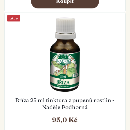
akce
Bříza 25 ml tinktura z pupenů rostlin -
Naděje Podhorná
95,0 Kč