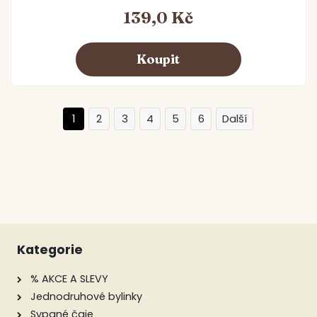
139,0 Kč
1
2
3
4
5
6
Kategorie
% AKCE A SLEVY
Jednodruhové bylinky
Sypané čaje