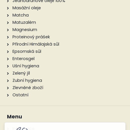
Jednodruhové oleje 100%
Masážní oleje
Matcha
Matuzalém
Magnesium
Proteinový prášek
Přírodní Himálajská sůl
Epsomská sůl
Enterosgel
Ušní hygiena
Zelený jíl
Zubní hygiena
Zlevněné zboží
Ostatní
Menu
Informace